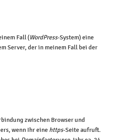
inem Fall (
WordPress
-System) eine
em Server, der in meinem Fall bei der
erbindung zwischen Browser und
ers, wenn Ihr eine
https
-Seite aufruft.
ches bei
Domainfactory
pro Jahr ca. 24