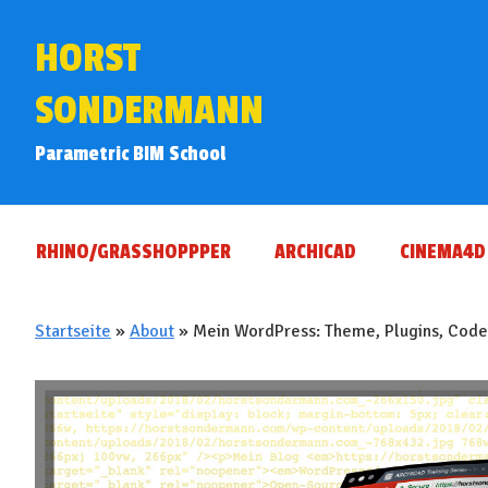
Skip
Skip
HORST
to
to
primary
main
SONDERMANN
navigation
content
Parametric BIM School
RHINO/GRASSHOPPPER
ARCHICAD
CINEMA4D
Startseite
»
About
»
Mein WordPress: Theme, Plugins, Code