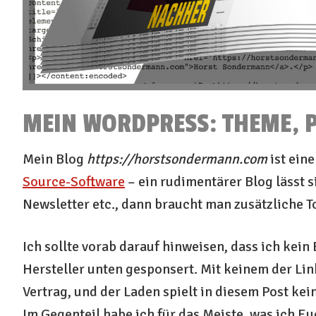
MEIN WORDPRESS: THEME, P
Mein Blog
https://horstsondermann.com
ist ein
Source-Software
– ein rudimentärer Blog lässt 
Newsletter etc., dann braucht man zusätzliche T
Ich sollte vorab darauf hinweisen, dass ich kei
Hersteller unten gesponsert. Mit keinem der Lin
Vertrag, und der Laden spielt in diesem Post kein
Im Gegenteil habe ich für das Meiste, was ich Eu