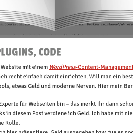
LUGINS, CODE
e Website mit einem
WordPress
-Content-Management
sich recht einfach damit einrichten. Will man ein be
ools, etwas Geld und moderne Nerven. Hier mein Ber
n Experte für Webseiten bin – das merkt Ihr dann sch
ks in diesem Post verdiene ich Geld. Ich habe mit 
e Rolle.
ch hier präsentiere, Geld ausgegeben bzw. tue es no