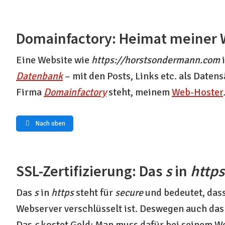
Domainfactory: Heimat meiner 
Eine Website wie
https://horstsondermann.com
i
Datenbank
– mit den Posts, Links etc. als Daten
Firma
Domainfactory
steht, meinem
Web-Hoster
Nach oben
SSL-Zertifizierung: Das
s
in
https
Das
s
in
https
steht für
secure
und bedeutet, das
Webserver verschlüsselt ist. Deswegen auch das 
Das
s
kostet Geld: Man muss dafür bei seinem W