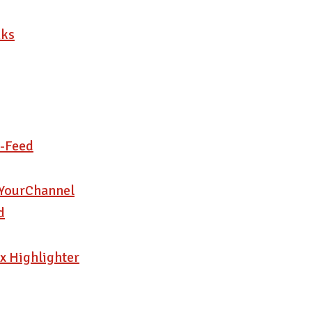
nks
S-Feed
 YourChannel
d
ax Highlighter